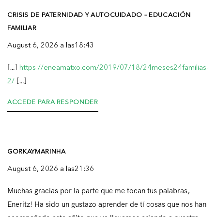
t
CRISIS DE PATERNIDAD Y AUTOCUIDADO – EDUCACIÓN
r
FAMILIAR
a
August 6, 2026 a las18:43
d
[…]
https://eneamatxo.com/2019/07/18/24meses24familias-
a
2/
[…]
s
ACCEDE PARA RESPONDER
GORKAYMARINHA
August 6, 2026 a las21:36
Muchas gracias por la parte que me tocan tus palabras,
Eneritz! Ha sido un gustazo aprender de tí cosas que nos han