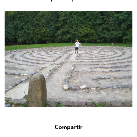
Compartir