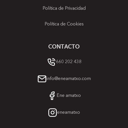
Política de Privacidad
Política de Cookies
CONTACTO
660 202 438
info@eneamatxo.com
Ene amatxo
eneamatxo