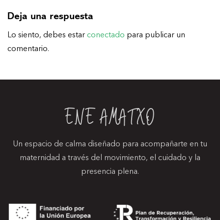
e
Deja una respuesta
e
Lo siento, debes estar
conectado
para publicar un
n
comentario.
t
r
a
d
ENE AMATXO
a
s
Un espacio de calma diseñado para acompañarte en tu
maternidad a través del movimiento, el cuidado y la
presencia plena.