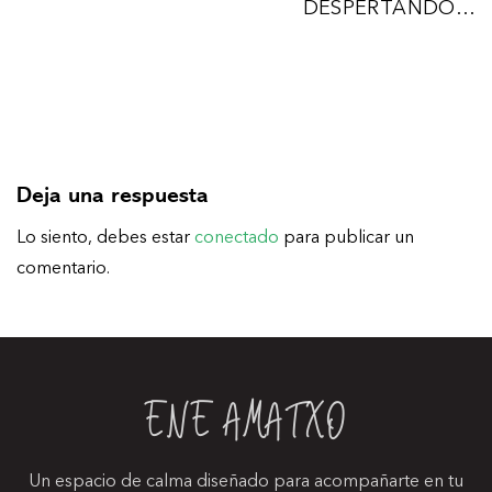
DESPERTANDO…
c
i
ó
n
d
Deja una respuesta
e
Lo siento, debes estar
conectado
para publicar un
e
comentario.
n
t
r
a
ENE AMATXO
d
a
Un espacio de calma diseñado para acompañarte en tu