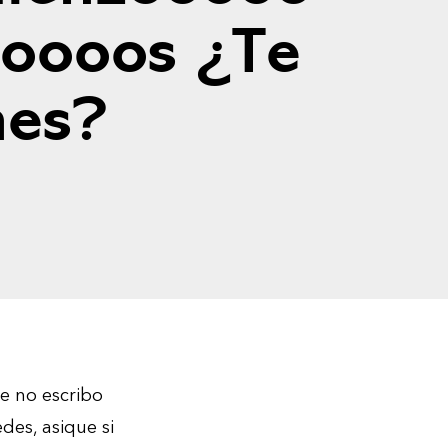
oooos ¿Te
nes?
e no escribo
des, asique si