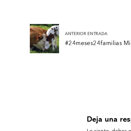
N
ANTERIOR ENTRADA
#24meses24familias M
a
v
e
g
a
Deja una re
c
Lo siento, debes 