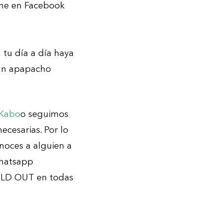
irme en Facebook
tu día a día haya
 un apapacho
Kabo
o seguimos
ecesarias. Por lo
onoces a alguien a
whatsapp
SOLD OUT en todas