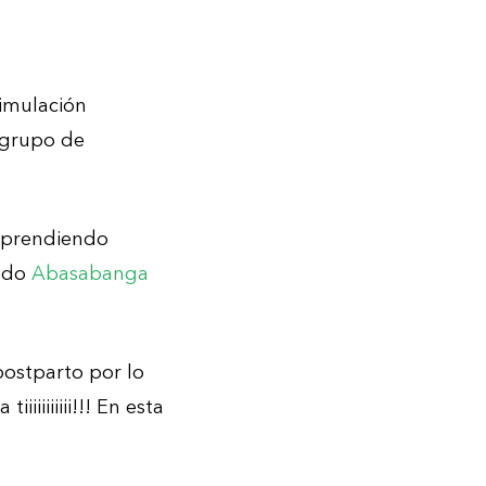
timulación
 grupo de
mprendiendo
ando
Abasabanga
ostparto por lo
iiiiiiiii!!! En esta