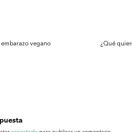
i embarazo vegano
¿Qué quier
spuesta
estar
conectado
para publicar un comentario.