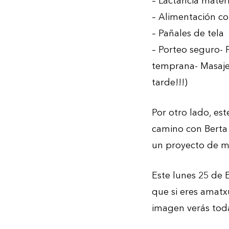
– Lactancia mate
– Alimentación c
– Pañales de tela
– Porteo seguro- P
temprana- Masaje
tarde!!!)
Por otro lado, e
camino con Berta 
un proyecto de m
Este lunes 25 de
que si eres amatxu 
imagen verás toda