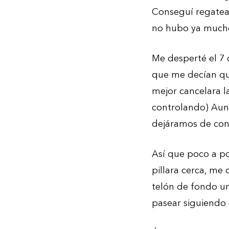
Conseguí regatear
no hubo ya mucho 
Me desperté el 7 
que me decían que
mejor cancelara l
controlando) Aunq
dejáramos de con
Así que poco a po
pillara cerca, me
telón de fondo u
pasear siguiendo e