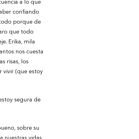
uencia a lo que
haber confiando
 todo porque de
laro que todo
e. Erika, mila
tantos nos cuesta
s risas, los
vivir (que estoy
 estoy segura de
bueno, sobre su
a nuestras vidas