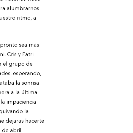
para alumbrarnos
uestro ritmo, a
á pronto sea más
, Cris y Patri
n el grupo de
rades, esperando,
ataba la sonrisa
era a la última
 la impaciencia
squivando la
me dejaras hacerte
 de abril.