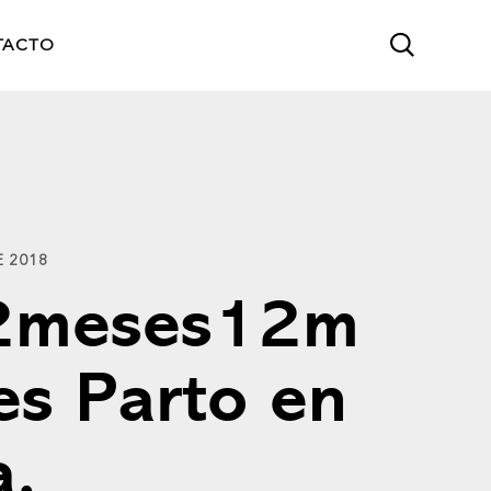
TACTO
E 2018
2meses12m
es Parto en
a,