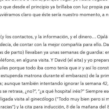
 que desde el principio ya brillaba con luz propia 
uviéramos claro que éste sería nuestro momento, a n
 (y los contactos, y la información, y el dinero… Ojal
, decía, de contar con la mejor compañía para ello. Dani
s de parto) llevaban ya unas semanas de guardia: e
léfono, en alguna visita. Y David (el aita) y yo prepa
uiles porque todo iba como tenía que ir y así lo const
 estupenda matrona durante el embarazo) de la prim
lta; aunque también intentando ignorar la semana 42,
 se retrasa, ¿no?”, “¿a qué hospital iréis?” Siempre e
igada visita al ginecólogo (“Todo muy bien pero si 
acias”) y la cita para inducción, 8 de la mañana del 8