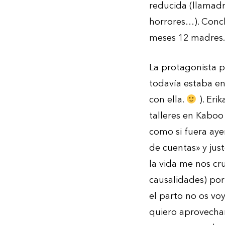
reducida (llamadm
horrores…). Concl
meses 12 madres.
La protagonista pr
todavía estaba en
con ella.
). Eri
talleres en Kaboo
como si fuera ayer
de cuentas» y jus
la vida me nos cr
causalidades) por
el parto no os vo
quiero aprovechar