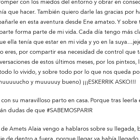
romper con los miedos del entorno y obrar en consec
enía que hacer. También quiero darle las gracias por 
añarle en esta aventura desde Ene amatxo. Y sobre
parte forma parte de mi vida. Cada día tengo más c
e ella tenía que estar en mi vida y yo en la suya…jejej
o eres, por compartir esa necesidad de control que 
nversaciones de estos últimos meses, por los pintxos, la
do lo vivido, y sobre todo por lo que nos queda por 
 muuuuucho y muuuuuy bueno) ¡¡¡ESKERRIK ASKO!!!
y con su maravilloso parto en casa. Porque tras leerla
rán dudas de que #SABEMOSPARIR
 de Amets Alaia vengo a hablaros sobre su llegada, 
e de dentro a fuera, porque llegar ya había llegado 