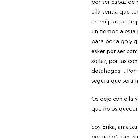
por ser capaz de 
ella sentía que t
en mí para acomp
un tiempo a esta 
pasa por algo y qu
esker por ser com
soltar, por las co
desahogos… Por to
segura que será
Os dejo con ella 
que no os queda
Soy Erika, amatxu
pequeño/gran viaj