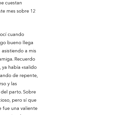
me cuestan
ste mes sobre 12
onocí cuando
lgo bueno llega
 asistiendo a mis
 amiga. Recuerdo
, ya había «salido
uando de repente,
so y las
 del parto. Sobre
ioso, pero sí que
e fue una valiente