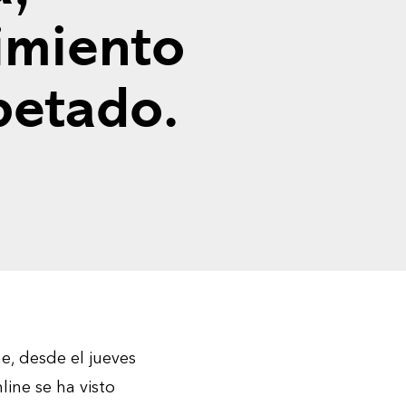
imiento
petado.
ne, desde el jueves
ine se ha visto