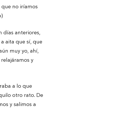
e que no iríamos
o)
 días anteriores,
a aita que sí, que
 aún muy yo, ahí,
 relajáramos y
raba a lo que
uilo otro rato. De
os y salimos a