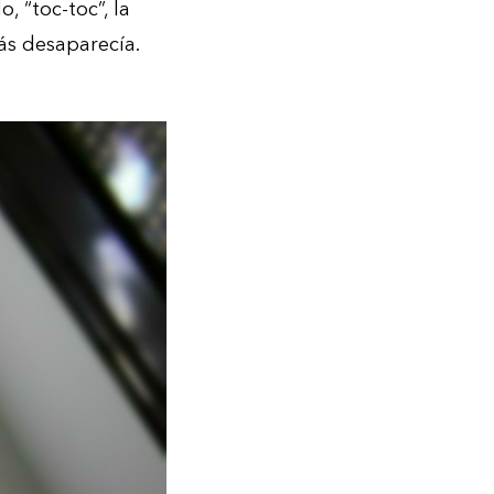
, “toc-toc”, la
ás desaparecía.