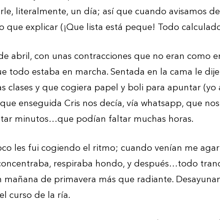
le, literalmente, un día; así que cuando avisamos d
que explicar (¡Que lista está peque! Todo calculad
de abril, con unas contracciones que no eran como en
 todo estaba en marcha. Sentada en la cama le dije 
as clases y que cogiera papel y boli para apuntar (yo
ue enseguida Cris nos decía, vía whatsapp, que nos
tar minutos…que podían faltar muchas horas.
co les fui cogiendo el ritmo; cuando venían me agar
 concentraba, respiraba hondo, y después…todo tranq
n mañana de primavera más que radiante. Desayunam
l curso de la ría.